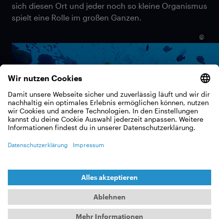
sich diesen Ort und jeder noch so kleine Organismus
spielt eine Rolle im großen Ganzen.
©
Riffe bedecken zwar nur ein Prozent des
Meeresbodens, doch Schätzungen zufolge ist jeder
vierte Meeresbewohner dort zu Hause: Mehr als
4000 Fischarten, Schwämme, Schalentiere,
Weichtiere, Seesterne, Schildkröten, Seeschlangen
und zahlreiche wirbellose Tiere – insgesamt über
eine Million Arten. So sind die Riffe ein wichtiger
Gradmesser für den Gesundheitszustand der Meere
– und sie schlagen Alarm.
©
Die sogenannte Korallenbleiche (engl. „coral
bleaching“) führt seit den 1980er Jahren weltweit
zum großflächigen Korallensterben. Auch am 2300
Kilometer langen australischen Great Barrier Reef