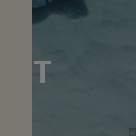
MIT
A
©