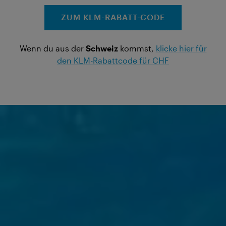
ZUM KLM-RABATT-CODE
Wenn du aus der
Schweiz
kommst,
klicke hier für
den KLM-Rabattcode für CHF