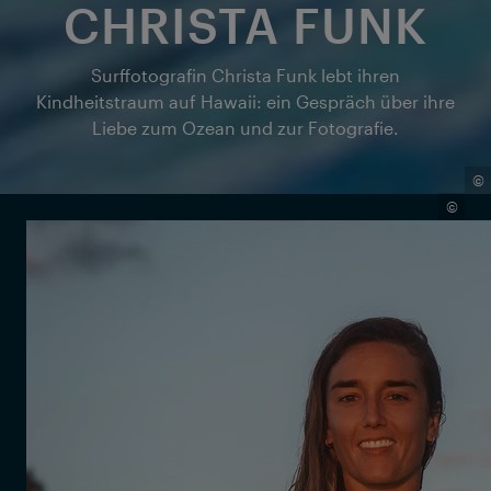
CHRISTA FUNK
Surffotografin Christa Funk lebt ihren
Kindheitstraum auf Hawaii: ein Gespräch über ihre
Liebe zum Ozean und zur Fotografie.
©
©
Als eine der wenigen professionellen
Surffotografinnen hat Christa Funk die legendäre
Pipeline auf Hawaii – eine der gefährlichsten und
ikonischsten Wellen der Welt – zu ihrem Arbeitsplatz
und Happy Place gemacht.
Aufgewachsen ist Christa allerdings in Colorado, wo
sie zunächst ihre Liebe zur Fotografie entdeckte.
Später kombinierte sie dies mit ihrer Begeisterung
für den Ozean und schaffte es, ihren eigenen Weg in
die überwiegend männlich dominierte Surfszene zu