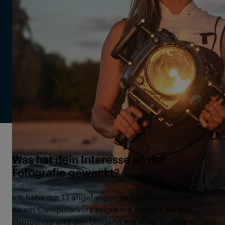
finden. Heute sucht sie im Swell den perfekten
Winkel für ihre Bilder, genießt aber auch mitten im
Wellenchaos die seltenen Momente der Ruhe.
Christa Funk ist im Film
Christa Funk: First In, Last Out
im
Rahmen der International Ocean Film Tour Vol. 12 zu sehen.
Weitere Informationen zum Film findest du hier:
Filmseite
Christa Funk: First In, Last Out
Was hat dein Interesse an der
Fotografie geweckt?
Ich habe mit 13 angefangen zu fotografieren. In
einem Computerkurs zeigte mir meine Lehrerin
Photoshop und den Umgang mit einer analogen